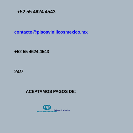
Saltar
+52 55 4624 4543
al
contenido
contacto@pisosvinilicosmexico.mx
+52 55 4624 4543
24/7
ACEPTAMOS PAGOS DE: